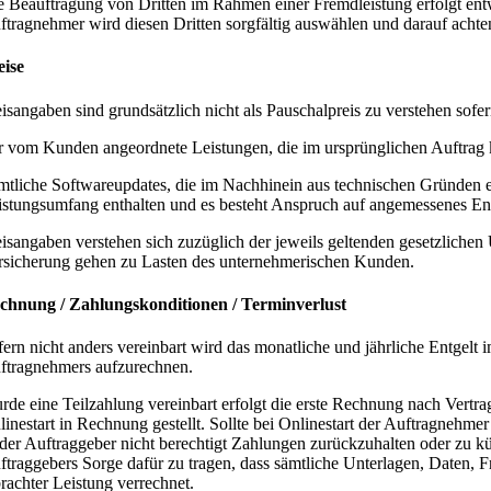
e Beauftragung von Dritten im Rahmen einer Fremdleistung erfolgt en
ftragnehmer wird diesen Dritten sorgfältig auswählen und darauf achten, 
eise
eisangaben sind grundsätzlich nicht als Pauschalpreis zu verstehen sofern
r vom Kunden angeordnete Leistungen, die im ursprünglichen Auftrag 
mtliche Softwareupdates, die im Nachhinein aus technischen Gründen er
istungsumfang enthalten und es besteht Anspruch auf angemessenes Ent
eisangaben verstehen sich zuzüglich der jeweils geltenden gesetzliche
rsicherung gehen zu Lasten des unternehmerischen Kunden.
chnung / Zahlungskonditionen / Terminverlust
fern nicht anders vereinbart wird das monatliche und jährliche Entgelt 
ftragnehmers aufzurechnen.
rde eine Teilzahlung vereinbart erfolgt die erste Rechnung nach Vertr
linestart in Rechnung gestellt. Sollte bei Onlinestart der Auftragnehmer
t der Auftraggeber nicht berechtigt Zahlungen zurückzuhalten oder zu k
ftraggebers Sorge dafür zu tragen, dass sämtliche Unterlagen, Daten, 
brachter Leistung verrechnet.