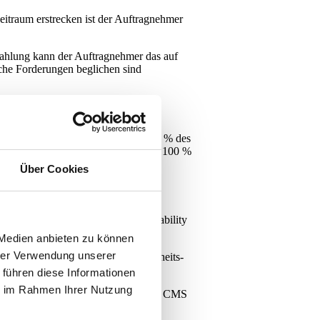
eitraum erstrecken ist der Auftragnehmer
n Zahlung kann der Auftragnehmer das auf
liche Forderungen beglichen sind
 bzw. Fertigstellungstermin fallen 50 % des
gstermin fällt eine Vertragsstrafe von 100 %
etzen.
Über Cookies
ehebung, Verbesserungen in der Usability
 Medien anbieten zu können
hrer Verwendung unserer
n Auftraggeber über wichtige Sicherheits-
 führen diese Informationen
ie im Rahmen Ihrer Nutzung
nehmer um die technische Wartung des CMS