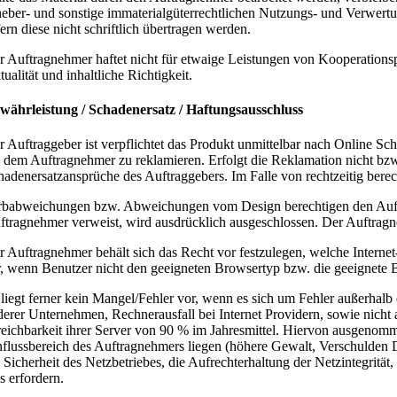
heber- und sonstige immaterialgüterrechtlichen Nutzungs- und Verwert
ern diese nicht schriftlich übertragen werden.
r Auftragnehmer haftet nicht für etwaige Leistungen von Kooperationspa
ualität und inhaltliche Richtigkeit.
währleistung / Schadenersatz / Haftungsausschluss
r Auftraggeber ist verpflichtet das Produkt unmittelbar nach Online S
i dem Auftragnehmer zu reklamieren. Erfolgt die Reklamation nicht bzw. n
hadenersatzansprüche des Auftraggebers. Im Falle von rechtzeitig berech
rbabweichungen bzw. Abweichungen vom Design berechtigen den Auftrag
ftragnehmer verweist, wird ausdrücklich ausgeschlossen. Der Auftragn
r Auftragnehmer behält sich das Recht vor festzulegen, welche Interne
r, wenn Benutzer nicht den geeigneten Browsertyp bzw. die geeignete
 liegt ferner kein Mangel/Fehler vor, wenn es sich um Fehler außerhal
derer Unternehmen, Rechnerausfall bei Internet Providern, sowie nicht
reichbarkeit ihrer Server von 90 % im Jahresmittel. Hiervon ausgenomm
nflussbereich des Auftragnehmers liegen (höhere Gewalt, Verschulden D
e Sicherheit des Netzbetriebes, die Aufrechterhaltung der Netzintegrit
s erfordern.