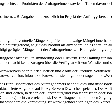
ungsrechte, an Produkten des Aufragnehmers sowie an Teilen davon st
rtnern, z.B. Angaben, die zusätzlich im Projekt des Auftraggebers ers
chaltung auf eventuelle Mängel zu prüfen und etwaige Mängel innerhalb
icht fristgerecht, so gilt das Produkt als akzeptiert und es entfallen a
tigt gerügten Mängeln, ist der Auftragnehmer zur Richtigstellung verpf
geber nicht zu Preisminderung oder Rücktritt. Eine Haftung für Inhal
ehmer macht keine Zusagen über die Verfügbarkeit von Websites und sc
t-Browserversionen für den Betrieb und Abruf der Produkte Voraussetzu
 Browserversion, inkorrekte Browsereinstellungen oder sogenannte „W
b des Einflussbereiches des Auftragnehmers handelt, dies sind insbeso
 aktualisierte Angebote auf Proxy Servern (Zwischenspeicher). Der Auf
en sind Zeiten, in denen der Server aufgrund von technischen oder son
ritter etc.) nicht zu erreichen ist. Der Auftragnehmer kann den Zugan
ät, insbesondere die Vermeidung schwerwiegender Störungen des Netzes,