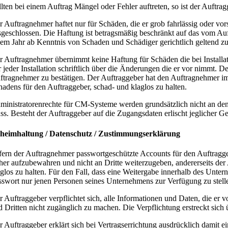
llten bei einem Auftrag Mängel oder Fehler auftreten, so ist der Auftr
r Auftragnehmer haftet nur für Schäden, die er grob fahrlässig oder vo
sgeschlossen. Die Haftung ist betragsmäßig beschränkt auf das vom Au
nem Jahr ab Kenntnis von Schaden und Schädiger gerichtlich geltend z
r Auftragnehmer übernimmt keine Haftung für Schäden die bei Installat
r jeder Installation schriftlich über die Änderungen die er vor nimmt. 
ftragnehmer zu bestätigen. Der Auftraggeber hat den Auftragnehmer im
hadens für den Auftraggeber, schad- und klaglos zu halten.
ministratorenrechte für CM-Systeme werden grundsätzlich nicht an den
ss. Besteht der Auftraggeber auf die Zugangsdaten erlischt jeglicher 
heimhaltung / Datenschutz / Zustimmungserklärung
fern der Auftragnehmer passwortgeschützte Accounts für den Auftraggeber
cher aufzubewahren und nicht an Dritte weiterzugeben, andererseits der
aglos zu halten. Für den Fall, dass eine Weitergabe innerhalb des Unter
sswort nur jenen Personen seines Unternehmens zur Verfügung zu stelle
r Auftraggeber verpflichtet sich, alle Informationen und Daten, die e
d Dritten nicht zugänglich zu machen. Die Verpflichtung erstreckt sich
r Auftraggeber erklärt sich bei Vertragserrichtung ausdrücklich damit