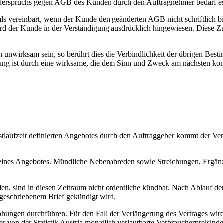
iderspruchs gegen AGB des Kunden durch den Auftragnehmer bedarf es
vereinbart, wenn der Kunde den geänderten AGB nicht schriftlich bin
d der Kunde in der Verständigung ausdrücklich hingewiesen. Diese Zus
unwirksam sein, so berührt dies die Verbindlichkeit der übrigen Best
ng ist durch eine wirksame, die dem Sinn und Zweck am nächsten kom
stlaufzeit definierten Angebotes durch den Auftraggeber kommt der Vert
 laut eines Angebotes. Mündliche Nebenabreden sowie Streichungen, E
en, sind in diesen Zeitraum nicht ordentliche kündbar. Nach Ablauf der 
ingeschriebenem Brief gekündigt wird.
öhungen durchführen. Für den Fall der Verlängerung des Vertrages wird
r von der Statistik Austria monatlich verlautbarte Verbraucherpreisind