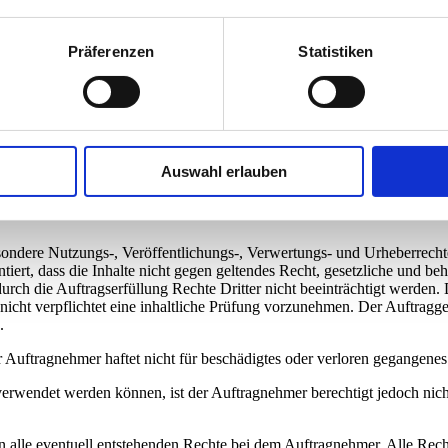
Präferenzen
Statistiken
gen Unterlagen, Daten und Dateien, zuzüglich für deren Funktion erfo
 verantwortlich. Der Auftraggeber trägt dafür Sorge, dass das Materia
ichen Vereinbarungen entsprechend an den Auftragnehmer übergeben wird
zw. Fertigstellungstermin des Produktes nach eigenem Ermessen versch
Auswahl erlauben
zu bearbeiten soweit dies zur Umsetzung erforderlich oder sinnvoll ist. 
 der eingetragenen Daten schriftlich ersuchen. Der Auftraggeber hat 
besondere Nutzungs-, Veröffentlichungs-, Verwertungs- und Urheberrecht
tiert, dass die Inhalte nicht gegen geltendes Recht, gesetzliche und be
rch die Auftragserfüllung Rechte Dritter nicht beeinträchtigt werden. 
h nicht verpflichtet eine inhaltliche Prüfung vorzunehmen. Der Auftrag
.
r Auftragnehmer haftet nicht für beschädigtes oder verloren gegangenes
 verwendet werden können, ist der Auftragnehmer berechtigt jedoch nicht
n alle eventuell entstehenden Rechte bei dem Auftragnehmer. Alle Recht