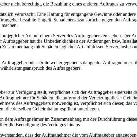
aggeber nicht berechtigt, die Bezahlung eines anderen Auftrages zu ver
rsätzlich verursacht. Eine Haftung für entgangene Gewinne oder andere
ftraggeber bezahlte Entgelt. Schadenersatzansprüche gegen den Auftra
u machen.
ion jeglicher Art auf einem Server des Auftraggebers entstehen. Der A
Der Auftraggeber hat die Unbedenklichkeit der Änderungen bzw. Installa
 Zusammenhang mit Schäden jeglicher Art auf dessen Server, insbeson
 Auftraggeber oder Dritte weitergegeben solange der Auftragnehmer fü
Gewährleistungsanspruch des Auftraggebers.
 zur Verfügung stellt, verpflichtet sich der Auftraggeber einerseits d
 Auftragnehmer für Schäden, die aufgrund der Verletzung dieser Geheim
nehmens des Auftraggebers notwendig ist, verpflichtet sich dieser, das
n, die derselben Geheimhaltungspflicht unterliegen.
r von dem Auftragnehmer im Zusammenhang mit der Durchführung dieses 
 über die Beendigung des Vertrages hinaus.
 einverstanden, dass der Auftragnehmer die vom Auftraggeber angegebene