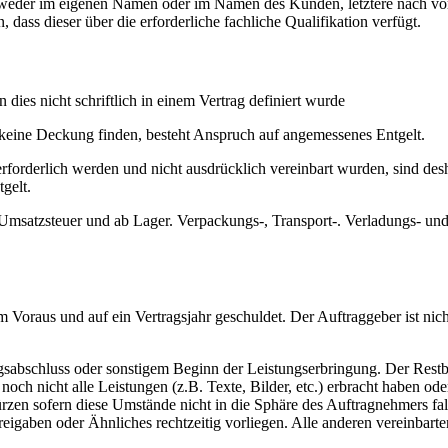
tweder im eigenen Namen oder im Namen des Kunden, letztere nach vo
dass dieser über die erforderliche fachliche Qualifikation verfügt.
 dies nicht schriftlich in einem Vertrag definiert wurde
keine Deckung finden, besteht Anspruch auf angemessenes Entgelt.
forderlich werden und nicht ausdrücklich vereinbart wurden, sind desh
gelt.
n Umsatzsteuer und ab Lager. Verpackungs-, Transport-. Verladungs- u
im Voraus und auf ein Vertragsjahr geschuldet. Der Auftraggeber ist nic
agsabschluss oder sonstigem Beginn der Leistungserbringung. Der Restb
 noch nicht alle Leistungen (z.B. Texte, Bilder, etc.) erbracht haben od
ürzen sofern diese Umstände nicht in die Sphäre des Auftragnehmers fal
Freigaben oder Ähnliches rechtzeitig vorliegen. Alle anderen vereinba