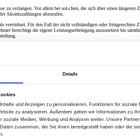
 zu verlangen. Vor allem bei sol-chen, die sich über einen längeren Z
oder Akontozahlungen abzurufen.
ls vereinbart. Für den Fall der nicht vollständigen oder fristgerechte
agnehmer berechtigt die eigene Leistungserbringung auszusetzen bis sämt
stellung.
afen verrechnet: Bei Vertragsrücktritt vor dem vereinbarten Onlinestart
an; bei einem Rücktritt nach vereinbartem Onlinestart oder Fertigstellun
rbehalten. Der Auftraggeber hat auch den entgangenen Gewinn zu ers
Details
Cookies
igen Abständen Updates an. Diese Updates beinhalten, Systemfehler-B
nhalte und Anzeigen zu personalisieren, Funktionen für soziale
Website zu analysieren. Außerdem geben wir Informationen zu I
te im laufenden Betrieb verantwortlich. Der Auftragnehmer informiert de
r soziale Medien, Werbung und Analysen weiter. Unsere Partner
 Daten zusammen, die Sie ihnen bereitgestellt haben oder die s
ftragnehmer abzuschließen. In diesem Fall kümmert sich der Auftrag
n.