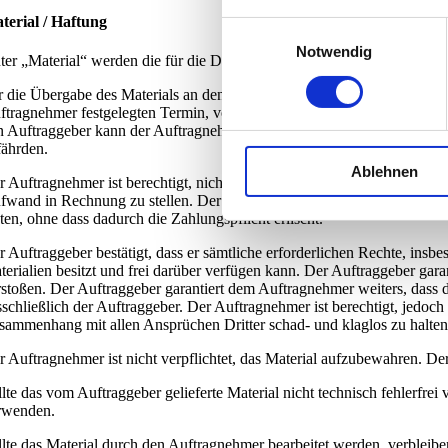
terial / Haftung
Einwilligungsauswahl
Notwendig
ter „Material“ werden die für die Durchführung des Auftrages notwendi
r die Übergabe des Materials an den Auftragnehmer ist der Auftraggeber
ftragnehmer festgelegten Termin, vollständig, fehlerfrei, den vertragl
n Auftraggeber kann der Auftragnehmer den vereinbarten Onlinestart b
fährden.
Ablehnen
r Auftragnehmer ist berechtigt, nicht jedoch verpflichtet, das Material 
fwand in Rechnung zu stellen. Der Auftraggeber kann um eine Änderung
ten, ohne dass dadurch die Zahlungspflicht erlischt.
r Auftraggeber bestätigt, dass er sämtliche erforderlichen Rechte, ins
terialien besitzt und frei darüber verfügen kann. Der Auftraggeber garan
rstoßen. Der Auftraggeber garantiert dem Auftragnehmer weiters, dass du
sschließlich der Auftraggeber. Der Auftragnehmer ist berechtigt, jedoc
sammenhang mit allen Ansprüchen Dritter schad- und klaglos zu halten
r Auftragnehmer ist nicht verpflichtet, das Material aufzubewahren. De
llte das vom Auftraggeber gelieferte Material nicht technisch fehlerfrei
rwenden.
llte das Material durch den Auftragnehmer bearbeitet werden, verbleibe