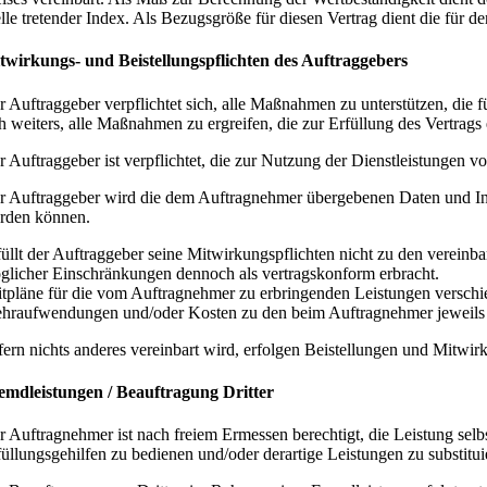
elle tretender Index. Als Bezugsgröße für diesen Vertrag dient die für 
twirkungs- und Beistellungspflichten des
Auftraggebers
r Auftraggeber verpflichtet sich, alle Maßnahmen zu unterstützen, die f
ch weiters, alle Maßnahmen zu ergreifen, die zur Erfüllung des Vertrags
r Auftraggeber ist verpflichtet, die zur Nutzung der Dienstleistungen 
r Auftraggeber wird die dem Auftragnehmer übergebenen Daten und Infor
rden können.
füllt der Auftraggeber seine Mitwirkungspflichten nicht zu den verein
glicher Einschränkungen dennoch als vertragskonform erbracht.
itpläne für die vom Auftragnehmer zu erbringenden Leistungen versch
hraufwendungen und/oder Kosten zu den beim Auftragnehmer jeweils g
fern nichts anderes vereinbart wird, erfolgen Beistellungen und Mitwir
emdleistungen / Beauftragung Dritter
r Auftragnehmer ist nach freiem Ermessen berechtigt, die Leistung selb
füllungsgehilfen zu bedienen und/oder derartige Leistungen zu substitu