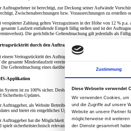
r Auftragnehmer ist berechtigt, zur Deckung seiner Aufwände Vorschüsse
rechtigt, Zwischenabrechnungen bzw. Vorausrechnungen zu erstellen 
i verspäteter Zahlung gelten Verzugszinsen in der Höhe von 12 % p.a. a
e gesamte Laufzeit entfallende Entgelt fällig stellen und ist der Auftr
rminverlust). Die gerichtliche Geltendmachung gilt jedenfalls als Fällig
rtragsrücktritt durch den Auftraggeber / Vertragsstrafe
i einem Vertragsrücktritt des Auftraggebers werden folgende Vertragsstr
f die gesamte Mindestlaufzeit vereinbarten Entgeltes als Vertragsstrafe 
. Die Geltendmachung eines darüberhinausgehenden Schadens bleibt vo
Zustimmung
S-Applikation
Diese Webseite verwendet 
in System ist zu 100% sicher. Deshalb bieten CM-Systeme in regelmäß
d Sicherheits-Updates.
Wir verwenden Cookies, um I
und die Zugriffe auf unsere 
r Auftraggeber, als Website Betreiber, ist für die Sicherheit der Websi
dates und bietet ein entgeltliches Update an.
Website an unsere Partner fü
möglicherweise mit weiteren
r Auftraggeber hat die Möglichkeit einen Wartungsvertrag mit dem Au
d spielt sicherheitstechnisch relevante Updates ein.
der Dienste gesammelt habe