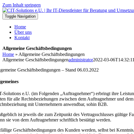
Zum Inhalt springen
Toggle Navigation
Home
Über uns
Kontakt
Allgemeine Geschäftsbedingungen
Home
»
Allgemeine Geschäftsbedingungen
Allgemeine Geschäftsbedingungen
administrator
2022-03-06T14:32:1
lgemeine Geschäftsbedingungen – Stand 06.03.2022
lgemeines
T-Solutions e.U. (im Folgenden „Auftragnehmer“) erbringt ihre Leist
lten für alle Rechtsbeziehungen zwischen dem Auftragnehmer und dem 
chtsbeziehung mit Unternehmern anwendbar, sohin B2B.
ßgeblich ist jeweils die zum Zeitpunkt des Vertragsschlusses gültig
nn sie von dem Auftragnehmer schriftlich bestätigt werden.
lfällige Geschäftsbedingungen des Kunden werden, selbst bei Kenntnis, n