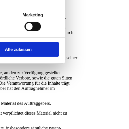
Marketing
rderlicher Informationen verstanden.
l spätestens zum jeweiligen, von dem
. Bei Nichteinhaltung dieser Frist durch
ieben um andere Projekte nicht zu
Alle zulassen
Der Auftragnehmer ist berechtigt den
Anspruch auf jederzeitige Löschung seiner
e, an den zur Verfügung gestellten
hördliche Verbote, sowie die guten Sitten
Die Verantwortung für die Inhalte trägt
geber hat den Auftragnehmer im
 Material des Auftraggebers.
 verpflichtet dieses Material nicht zu
e, insbesondere sämtliche patent-,