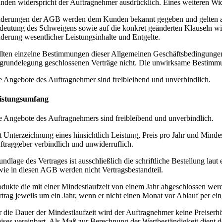
nden widerspricht der Auftragnehmer ausdrücklich. Eines weiteren W
derungen der AGB werden dem Kunden bekannt gegeben und gelten als 
deutung des Schweigens sowie auf die konkret geänderten Klauseln wir
derung wesentlicher Leistungsinhalte und Entgelte.
llten einzelne Bestimmungen dieser Allgemeinen Geschäftsbedingungen 
grundelegung geschlossenen Verträge nicht. Die unwirksame Bestimmu
e Angebote des Auftragnehmer sind freibleibend und unverbindlich.
istungsumfang
e Angebote des Auftragnehmers sind freibleibend und unverbindlich.
t Unterzeichnung eines hinsichtlich Leistung, Preis pro Jahr und Minde
ftraggeber verbindlich und unwiderruflich.
undlage des Vertrages ist ausschließlich die schriftliche Bestellung
wie in diesen AGB werden nicht Vertragsbestandteil.
odukte die mit einer Mindestlaufzeit von einem Jahr abgeschlossen werd
rtrag jeweils um ein Jahr, wenn er nicht einen Monat vor Ablauf per e
r die Dauer der Mindestlaufzeit wird der Auftragnehmer keine Preiserh
eises vereinbart. Als Maß zur Berechnung der Wertbeständigkeit dient de