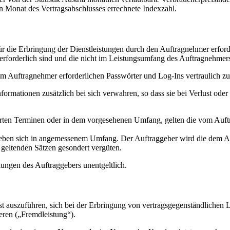
den Monat des Vertragsabschlusses errechnete Indexzahl.
ür die Erbringung der Dienstleistungen durch den Auftragnehmer erforde
 erforderlich sind und die nicht im Leistungsumfang des Auftragnehmers
vom Auftragnehmer erforderlichen Passwörter und Log-Ins vertraulich z
mationen zusätzlich bei sich verwahren, so dass sie bei Verlust oder 
barten Terminen oder in dem vorgesehenen Umfang, gelten die vom Auft
ieben sich in angemessenem Umfang. Der Auftraggeber wird die dem A
eltenden Sätzen gesondert vergüten.
kungen des Auftraggebers unentgeltlich.
st auszuführen, sich bei der Erbringung von vertragsgegenständlichen L
ieren („Fremdleistung“).