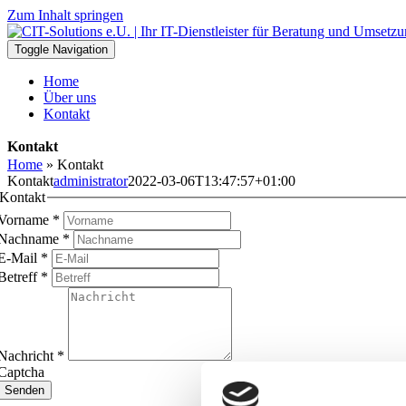
Zum Inhalt springen
Toggle Navigation
Home
Über uns
Kontakt
Kontakt
Home
»
Kontakt
Kontakt
administrator
2022-03-06T13:47:57+01:00
Kontakt
Vorname
*
Nachname
*
E-Mail
*
Betreff
*
Nachricht
*
Captcha
Senden